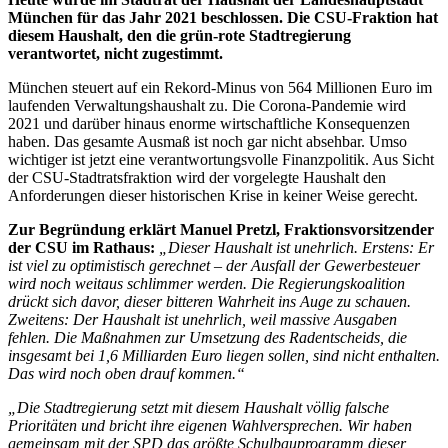
München für das Jahr 2021 beschlossen. Die CSU-Fraktion hat
diesem Haushalt, den die grün-rote Stadtregierung
verantwortet, nicht zugestimmt.
München steuert auf ein Rekord-Minus von 564 Millionen Euro im
laufenden Verwaltungshaushalt zu. Die Corona-Pandemie wird
2021 und darüber hinaus enorme wirtschaftliche Konsequenzen
haben. Das gesamte Ausmaß ist noch gar nicht absehbar. Umso
wichtiger ist jetzt eine verantwortungsvolle Finanzpolitik. Aus Sicht
der CSU-Stadtratsfraktion wird der vorgelegte Haushalt den
Anforderungen dieser historischen Krise in keiner Weise gerecht.
Zur Begründung erklärt Manuel Pretzl, Fraktionsvorsitzender
der CSU im Rathaus:
„Dieser Haushalt ist unehrlich. Erstens: Er
ist viel zu optimistisch gerechnet – der Ausfall der Gewerbesteuer
wird noch weitaus schlimmer werden. Die Regierungskoalition
drückt sich davor, dieser bitteren Wahrheit ins Auge zu schauen.
Zweitens: Der Haushalt ist unehrlich, weil massive Ausgaben
fehlen. Die Maßnahmen zur Umsetzung des Radentscheids, die
insgesamt bei 1,6 Milliarden Euro liegen sollen, sind nicht enthalten.
Das wird noch oben drauf kommen.“
„Die Stadtregierung setzt mit diesem Haushalt völlig falsche
Prioritäten und bricht ihre eigenen Wahlversprechen. Wir haben
gemeinsam mit der SPD das größte Schulbauprogramm dieser