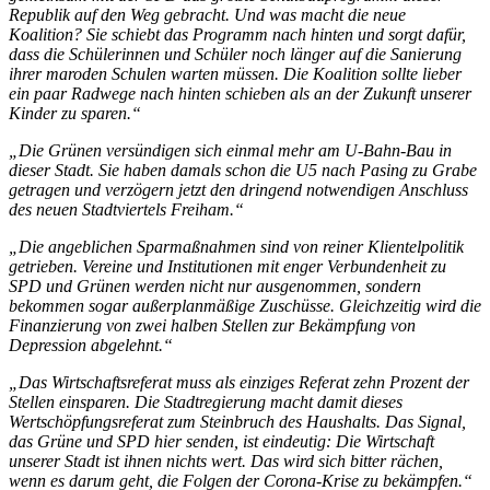
Republik auf den Weg gebracht. Und was macht die neue
Koalition? Sie schiebt das Programm nach hinten und sorgt dafür,
dass die Schülerinnen und Schüler noch länger auf die Sanierung
ihrer maroden Schulen warten müssen. Die Koalition sollte lieber
ein paar Radwege nach hinten schieben als an der Zukunft unserer
Kinder zu sparen.“
„Die Grünen versündigen sich einmal mehr am U-Bahn-Bau in
dieser Stadt. Sie haben damals schon die U5 nach Pasing zu Grabe
getragen und verzögern jetzt den dringend notwendigen Anschluss
des neuen Stadtviertels Freiham.“
„Die angeblichen Sparmaßnahmen sind von reiner Klientelpolitik
getrieben. Vereine und Institutionen mit enger Verbundenheit zu
SPD und Grünen werden nicht nur ausgenommen, sondern
bekommen sogar außerplanmäßige Zuschüsse. Gleichzeitig wird die
Finanzierung von zwei halben Stellen zur Bekämpfung von
Depression abgelehnt.“
„Das Wirtschaftsreferat muss als einziges Referat zehn Prozent der
Stellen einsparen. Die Stadtregierung macht damit dieses
Wertschöpfungsreferat zum Steinbruch des Haushalts. Das Signal,
das Grüne und SPD hier senden, ist eindeutig: Die Wirtschaft
unserer Stadt ist ihnen nichts wert. Das wird sich bitter rächen,
wenn es darum geht, die Folgen der Corona-Krise zu bekämpfen.“