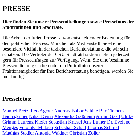
PRESSE
Hier finden Sie unsere Pressemitteilungen sowie Pressefotos der
Stadträtinnen und Stadträte.
Die Arbeit der freien Presse ist von entscheidender Bedeutung für
den politischen Prozess. München als Medienstadt bietet eine
besondere Vielfalt in der täglichen Berichterstattung, die wir sehr
schätzen. Die Vertreter der CSU-Stadtratsfraktion stehen jederzeit
gern für Presseanfragen zur Verfügung. Wenn Sie eine bestimmte
Pressemitteilung suchen oder ein Porträtfoto unserer
Fraktionsmiglieder für Ihre Berichterstattung benötigen, werden Sie
hier fündig.
Pressefotos:
Manuel Pretzl
Leo Agerer
Andreas Babor
Sabine Bär
Clemens
Baumgärtner
Nihat Demir
Alexandra Gaßmann
Armin Gastl
Ulrike
Grimm
Laurenz Kiefer
Sebastian Kriesel
Jens Luther
Dr. Evelyne
Menges
Veronika Mirlach
Sebastian Schall
Thomas Schmid
Matthias Stadler
Antonia Waldner
Christian Zöller