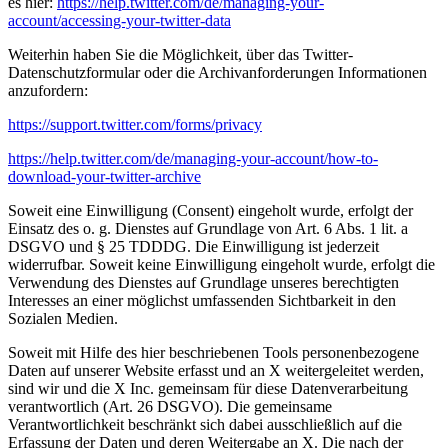
es hier:
https://help.twitter.com/de/managing-your-
account/accessing-your-twitter-data
Weiterhin haben Sie die Möglichkeit, über das Twitter-
Datenschutzformular oder die Archivanforderungen Informationen
anzufordern:
https://support.twitter.com/forms/privacy
https://help.twitter.com/de/managing-your-account/how-to-
download-your-twitter-archive
Soweit eine Einwilligung (Consent) eingeholt wurde, erfolgt der
Einsatz des o. g. Dienstes auf Grundlage von Art. 6 Abs. 1 lit. a
DSGVO und § 25 TDDDG. Die Einwilligung ist jederzeit
widerrufbar. Soweit keine Einwilligung eingeholt wurde, erfolgt die
Verwendung des Dienstes auf Grundlage unseres berechtigten
Interesses an einer möglichst umfassenden Sichtbarkeit in den
Sozialen Medien.
Soweit mit Hilfe des hier beschriebenen Tools personenbezogene
Daten auf unserer Website erfasst und an X weitergeleitet werden,
sind wir und die X Inc. gemeinsam für diese Datenverarbeitung
verantwortlich (Art. 26 DSGVO). Die gemeinsame
Verantwortlichkeit beschränkt sich dabei ausschließlich auf die
Erfassung der Daten und deren Weitergabe an X. Die nach der