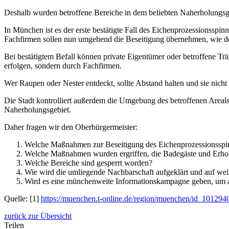
Deshalb wurden betroffene Bereiche in dem beliebten Naherholungsg
In München ist es der erste bestätigte Fall des Eichenprozessionsspinne
Fachfirmen sollen nun umgehend die Beseitigung übernehmen, wie d
Bei bestätigtem Befall können private Eigentümer oder betroffene T
erfolgen, sondern durch Fachfirmen.
Wer Raupen oder Nester entdeckt, sollte Abstand halten und sie nicht
Die Stadt kontrolliert außerdem die Umgebung des betroffenen Areal
Naherholungsgebiet.
Daher fragen wir den Oberbürgermeister:
Welche Maßnahmen zur Beseitigung des Eichenprozessionsspin
Welche Maßnahmen wurden ergriffen, die Badegäste und Erhol
Welche Bereiche sind gesperrt worden?
Wie wird die umliegende Nachbarschaft aufgeklärt und auf wei
Wird es eine münchenweite Informationskampagne geben, um au
Quelle: [1]
https://muenchen.t-online.de/region/muenchen/id_101294
zurück zur Übersicht
Teilen