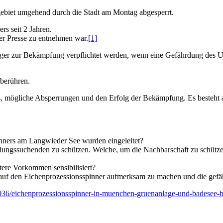
ebiet umgehend durch die Stadt am Montag abgesperrt.
rs seit 2 Jahren.
er Presse zu entnehmen war.
[1]
räger zur Bekämpfung verpflichtet werden, wenn eine Gefährdung des Um
 berühren.
s, mögliche Absperrungen und den Erfolg der Bekämpfung. Es besteht a
ners am Langwieder See wurden eingeleitet?
ungssuchenden zu schützen. Welche, um die Nachbarschaft zu schütz
tere Vorkommen sensibilisiert?
f den Eichenprozessionsspinner aufmerksam zu machen und die gefährl
036/eichenprozessionsspinner-in-muenchen-gruenanlage-und-badesee-b