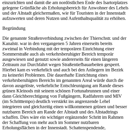
einzurichten und damit die am nordöstlichen Ende des Isartorplatzes
gelegene Grünfläche als Erholungsbereich für Anwohner des Lehels
und der Altstadt gleichermaßen, wie für Touristen in der Innenstadt
aufzuwerten und deren Nutzen und Aufenthaltsqualität zu erhöhen.
Begründung
Die genannte Straßenverbindung zwischen der Thierschstr. und der
Kanalstr. war in den vergangenen 5 Jahren einerseits bereits
zweimal in Verbindung mit der temporären Einrichtung einer
Sommerstraße auch als verkehrsberuhigter Bereich temporär
ausgewiesen und genutzt sowie andererseits für einen längeren
Zeitraum zur Durchfahrt wegen Straßentiefbauarbeiten gesperrt.
Hierbei kam es verkehrlich und auch bei den Anliegern im Bezirk
zu keinerlei Problemen. Die dauerhafte Einrichtung eines
verkehrsberuhigten Bereichs im genannten Areal würde durch die
davon ausgelöste, verkehrliche Entschleunigung am Rande dieses
grünen Kleinods mit seinem schönen Fortunabrunnen und einer
dann Gleichberechtigung von Fußgängern, Radfahrern und MIV
(im Schritttempo) deutlich verstärkt ins angrenzende Lehel
integrieren und gleichzeitig einen willkommenen grünen und besser
nutzbaren Bereich am Rande der Altstadt und des Altstadtrings
schaffen. Dies wäre ein wichtiger ergänzender Schritt im Rahmen
der Schaffung von mehr auch im Sommer nutzbaren
Erholungsflächen in der Innenstadt. Schattenspendende,