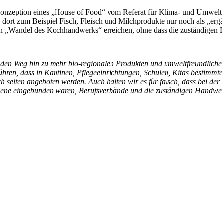
nzeption eines „House of Food“ vom Referat für Klima- und Umweltsc
n dort zum Beispiel Fisch, Fleisch und Milchprodukte nur noch als „erg
inen „Wandel des Kochhandwerks“ erreichen, ohne dass die zuständig
en Weg hin zu mehr bio-regionalen Produkten und umweltfreundliche
ühren, dass in Kantinen, Pflegeeinrichtungen, Schulen, Kitas bestimm
 selten angeboten werden. Auch halten wir es für falsch, dass bei der
itsszene eingebunden waren, Berufsverbände und die zuständigen Handw