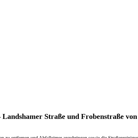
– Landshamer Straße und Frobenstraße von 
en zu entfernen und Abfalleimer anzubringen sowie die Straßenreinigun