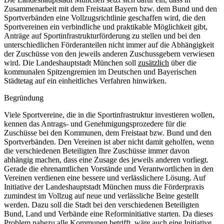
Zusammenarbeit mit dem Freistaat Bayern bzw. dem Bund und den
Sportverbänden eine Vollzugsrichtlinie geschaffen wird, die den
Sportvereinen ein verbindliche und praktikable Möglichkeit gibt,
Anträge auf Sportinfrastrukturförderung zu stellen und bei den
unterschiedlichen Förderanteilen nicht immer auf die Abhängigkeit
der Zuschüsse von den jeweils anderen Zuschussgebern verwiesen
wird. Die Landeshauptstadt München soll
zusätzlich
über die
kommunalen Spitzengremien im Deutschen und Bayerischen
Städtetag auf ein einheitliches Verfahren hinwirken.
Begründung
Viele Sportvereine, die in die Sportinfrastruktur investieren wollen,
kennen das Antrags- und Genehmigungsprozedere für die
Zuschüsse bei den Kommunen, dem Freistaat bzw. Bund und den
Sportverbänden. Den Vereinen ist aber nicht damit geholfen, wenn
die verschiedenen Beteiligten Ihre Zuschüsse immer davon
abhängig machen, dass eine Zusage des jeweils anderen vorliegt.
Gerade die ehrenamtlichen Vorstände und Verantwortlichen in den
Vereinen verdienen eine bessere und verlässlichere Lösung. Auf
Initiative der Landeshauptstadt München muss die Förderpraxis
zumindest im Vollzug auf neue und verlässliche Beine gestellt
werden. Dazu soll die Stadt bei den verschiedenen Beteiligten
Bund, Land und Verbände eine Reforminitiative starten. Da dieses
Problem nahezu alle Kommunen betrifft, wäre auch eine Initiative