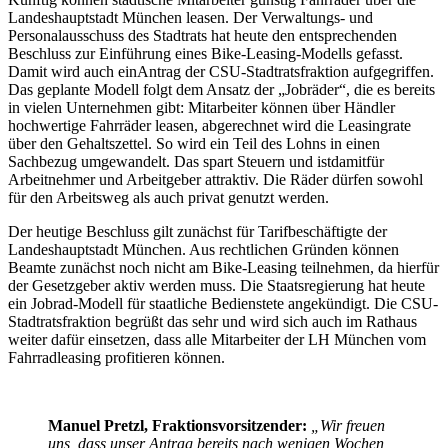
Landeshauptstadt München leasen. Der Verwaltungs- und
Personalausschuss des Stadtrats hat heute den entsprechenden
Beschluss zur Einführung eines Bike-Leasing-Modells gefasst.
Damit wird auch einAntrag der CSU-Stadtratsfraktion aufgegriffen.
Das geplante Modell folgt dem Ansatz der „Jobräder“, die es bereits
in vielen Unternehmen gibt: Mitarbeiter können über Händler
hochwertige Fahrräder leasen, abgerechnet wird die Leasingrate
über den Gehaltszettel. So wird ein Teil des Lohns in einen
Sachbezug umgewandelt. Das spart Steuern und istdamitfür
Arbeitnehmer und Arbeitgeber attraktiv. Die Räder dürfen sowohl
für den Arbeitsweg als auch privat genutzt werden.
Der heutige Beschluss gilt zunächst für Tarifbeschäftigte der
Landeshauptstadt München. Aus rechtlichen Gründen können
Beamte zunächst noch nicht am Bike-Leasing teilnehmen, da hierfür
der Gesetzgeber aktiv werden muss. Die Staatsregierung hat heute
ein Jobrad-Modell für staatliche Bedienstete angekündigt. Die CSU-
Stadtratsfraktion begrüßt das sehr und wird sich auch im Rathaus
weiter dafür einsetzen, dass alle Mitarbeiter der LH München vom
Fahrradleasing profitieren können.
Manuel Pretzl, Fraktionsvorsitzender:
„Wir freuen
uns, dass unser Antrag bereits nach wenigen Wochen