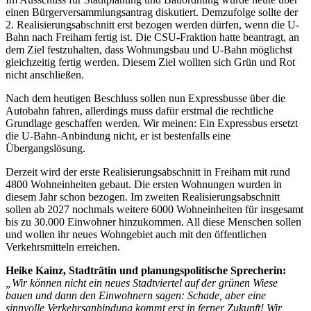
einen Bürgerversammlungsantrag diskutiert. Demzufolge sollte der
2. Realisierungsabschnitt erst bezogen werden dürfen, wenn die U-
Bahn nach Freiham fertig ist. Die CSU-Fraktion hatte beantragt, an
dem Ziel festzuhalten, dass Wohnungsbau und U-Bahn möglichst
gleichzeitig fertig werden. Diesem Ziel wollten sich Grün und Rot
nicht anschließen.
Nach dem heutigen Beschluss sollen nun Expressbusse über die
Autobahn fahren, allerdings muss dafür erstmal die rechtliche
Grundlage geschaffen werden. Wir meinen: Ein Expressbus ersetzt
die U-Bahn-Anbindung nicht, er ist bestenfalls eine
Übergangslösung.
Derzeit wird der erste Realisierungsabschnitt in Freiham mit rund
4800 Wohneinheiten gebaut. Die ersten Wohnungen wurden in
diesem Jahr schon bezogen. Im zweiten Realisierungsabschnitt
sollen ab 2027 nochmals weitere 6000 Wohneinheiten für insgesamt
bis zu 30.000 Einwohner hinzukommen. All diese Menschen sollen
und wollen ihr neues Wohngebiet auch mit den öffentlichen
Verkehrsmitteln erreichen.
Heike Kainz, Stadträtin und planungspolitische Sprecherin:
„Wir können nicht ein neues Stadtviertel auf der grünen Wiese
bauen und dann den Einwohnern sagen: Schade, aber eine
sinnvolle Verkehrsanbindung kommt erst in ferner Zukunft! Wir