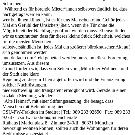
Schreiben:
„Während es für hörende Mieter*innen selbstverständlich ist, dass
nachgefragt werden kann,
wer bei ihnen klingelt, ist es für uns Menschen ohne Gehör jedes
Mal ein Gefühl der Unsicherheit, wenn die Tür ohne die
Möglichkeit der Nachfrage geöffnet werden muss. Ebenso finden
wir es unzumutbar, dass für dieses kleine Stück Sicherheit, welches
für die meisten Menschen
selbstverständlich ist, jedes Mal ein größerer bürokratischer Akt auf
sich genommen werden
und de facto um Geld gebettelt werden muss, um diese Forderung
umzusetzen. Aus diesem
Grund fordern wir, dass von Seiten von „Münchner Wohnen“ und
der Stadt eine klare
Regelung zu diesem Thema getroffen wird und die Finanzierung
solcher Nachrüstungen,
niederschwellig und transparent ermöglicht wird. Gerade in einer
sozialen Siedlung, wie der
„Alte Heimat“, mit einer Stiftungssatzung, die besagt, dass
Menschen mit Behinderung hier
CSU-FW-Fraktion im Stadtrat | Tel.: 089 233 92650 | Fax: 089 233
92747 | csu-fw-fraktion@muenchen.de
Rathaus | Marienplatz 8 | Zimmer 249/II | 80331 München
bevorzugt wohnen können, sollten auch die Wohnungen für deren
Bedürfnisse ausgestattet