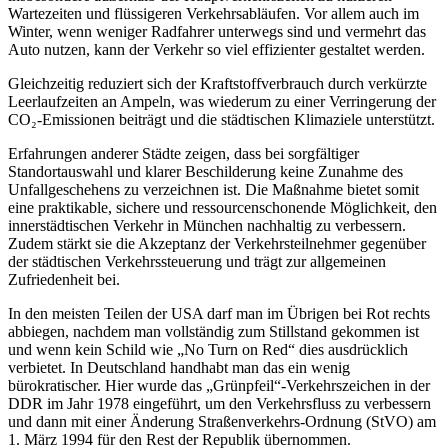
Wartezeiten und flüssigeren Verkehrsabläufen. Vor allem auch im
Winter, wenn weniger Radfahrer unterwegs sind und vermehrt das
Auto nutzen, kann der Verkehr so viel effizienter gestaltet werden.
Gleichzeitig reduziert sich der Kraftstoffverbrauch durch verkürzte
Leerlaufzeiten an Ampeln, was wiederum zu einer Verringerung der
CO₂-Emissionen beiträgt und die städtischen Klimaziele unterstützt.
Erfahrungen anderer Städte zeigen, dass bei sorgfältiger
Standortauswahl und klarer Beschilderung keine Zunahme des
Unfallgeschehens zu verzeichnen ist. Die Maßnahme bietet somit
eine praktikable, sichere und ressourcenschonende Möglichkeit, den
innerstädtischen Verkehr in München nachhaltig zu verbessern.
Zudem stärkt sie die Akzeptanz der Verkehrsteilnehmer gegenüber
der städtischen Verkehrssteuerung und trägt zur allgemeinen
Zufriedenheit bei.
In den meisten Teilen der USA darf man im Übrigen bei Rot rechts
abbiegen, nachdem man vollständig zum Stillstand gekommen ist
und wenn kein Schild wie „No Turn on Red“ dies ausdrücklich
verbietet. In Deutschland handhabt man das ein wenig
bürokratischer. Hier wurde das „Grünpfeil“-Verkehrszeichen in der
DDR im Jahr 1978 eingeführt, um den Verkehrsfluss zu verbessern
und dann mit einer Änderung Straßenverkehrs-Ordnung (StVO) am
1. März 1994 für den Rest der Republik übernommen.