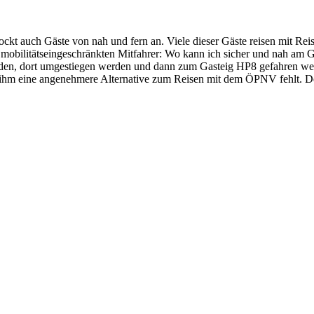
ockt auch Gäste von nah und fern an. Viele dieser Gäste reisen mit R
r mobilitätseingeschränkten Mitfahrer: Wo kann ich sicher und nah am 
den, dort umgestiegen werden und dann zum Gasteig HP8 gefahren werd
 ihm eine angenehmere Alternative zum Reisen mit dem ÖPNV fehlt. Desw