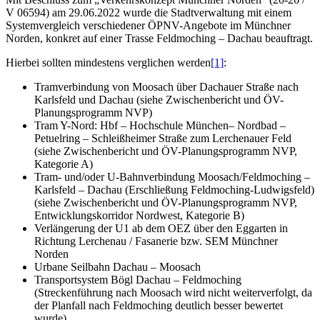
V 06594) am 29.06.2022 wurde die Stadtverwaltung mit einem
Systemvergleich verschiedener ÖPNV-Angebote im Münchner
Norden, konkret auf einer Trasse Feldmoching – Dachau beauftragt.
Hierbei sollten mindestens verglichen werden
[1]
:
Tramverbindung von Moosach über Dachauer Straße nach
Karlsfeld und Dachau (siehe Zwischenbericht und ÖV-
Planungsprogramm NVP)
Tram Y-Nord: Hbf – Hochschule München– Nordbad –
Petuelring – Schleißheimer Straße zum Lerchenauer Feld
(siehe Zwischenbericht und ÖV-Planungsprogramm NVP,
Kategorie A)
Tram- und/oder U-Bahnverbindung Moosach/Feldmoching –
Karlsfeld – Dachau (Erschließung Feldmoching-Ludwigsfeld)
(siehe Zwischenbericht und ÖV-Planungsprogramm NVP,
Entwicklungskorridor Nordwest, Kategorie B)
Verlängerung der U1 ab dem OEZ über den Eggarten in
Richtung Lerchenau / Fasanerie bzw. SEM Münchner
Norden
Urbane Seilbahn Dachau – Moosach
Transportsystem Bögl Dachau – Feldmoching
(Streckenführung nach Moosach wird nicht weiterverfolgt, da
der Planfall nach Feldmoching deutlich besser bewertet
wurde)