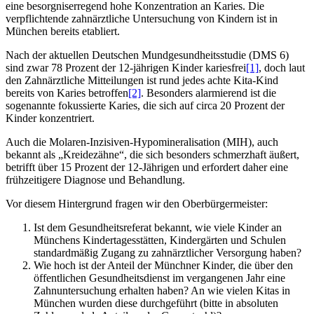
eine besorgniserregend hohe Konzentration an Karies. Die
verpflichtende zahnärztliche Untersuchung von Kindern ist in
München bereits etabliert.
Nach der aktuellen Deutschen Mundgesundheitsstudie (DMS 6)
sind zwar 78 Prozent der 12-jährigen Kinder kariesfrei
[1]
, doch laut
den Zahnärztliche Mitteilungen ist rund jedes achte Kita-Kind
bereits von Karies betroffen
[2]
. Besonders alarmierend ist die
sogenannte fokussierte Karies, die sich auf circa 20 Prozent der
Kinder konzentriert.
Auch die Molaren-Inzisiven-Hypomineralisation (MIH), auch
bekannt als „Kreidezähne“, die sich besonders schmerzhaft äußert,
betrifft über 15 Prozent der 12-Jährigen und erfordert daher eine
frühzeitigere Diagnose und Behandlung.
Vor diesem Hintergrund fragen wir den Oberbürgermeister:
Ist dem Gesundheitsreferat bekannt, wie viele Kinder an
Münchens Kindertagesstätten, Kindergärten und Schulen
standardmäßig Zugang zu zahnärztlicher Versorgung haben?
Wie hoch ist der Anteil der Münchner Kinder, die über den
öffentlichen Gesundheitsdienst im vergangenen Jahr eine
Zahnuntersuchung erhalten haben? An wie vielen Kitas in
München wurden diese durchgeführt (bitte in absoluten