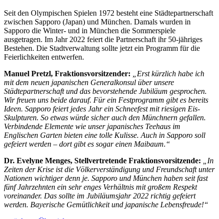
Seit den Olympischen Spielen 1972 besteht eine Städtepartnerschaft
zwischen Sapporo (Japan) und München. Damals wurden in
Sapporo die Winter- und in München die Sommerspiele
ausgetragen. Im Jahr 2022 feiert die Partnerschaft ihr 50-jähriges
Bestehen. Die Stadtverwaltung sollte jetzt ein Programm für die
Feierlichkeiten entwerfen.
Manuel Pretzl,
Fraktionsvorsitzender:
„Erst kürzlich habe ich
mit dem neuen japanischen Generalkonsul über unsere
Städtepartnerschaft und das bevorstehende Jubiläum gesprochen.
Wir freuen uns beide darauf. Für ein Festprogramm gibt es bereits
Ideen. Sapporo feiert jedes Jahr ein Schneefest mit riesigen Eis-
Skulpturen. So etwas würde sicher auch den Münchnern gefallen.
Verbindende Elemente wie unser japanisches Teehaus im
Englischen Garten bieten eine tolle Kulisse. Auch in Sapporo soll
gefeiert werden – dort gibt es sogar einen Maibaum.“
Dr. Evelyne Menges,
Stellvertretende Fraktionsvorsitzende:
„In
Zeiten der Krise ist die Völkerverständigung und Freundschaft unter
Nationen wichtiger denn je. Sapporo und München haben seit fast
fünf Jahrzehnten ein sehr enges Verhältnis mit großem Respekt
voreinander. Das sollte im Jubiläumsjahr 2022 richtig gefeiert
werden. Bayerische Gemütlichkeit und japanische Lebensfreude!“