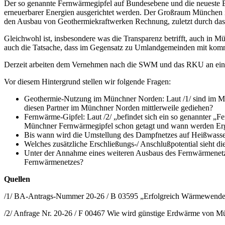
Der so genannte Fernwärmegipfel auf Bundesebene und die neueste E
erneuerbarer Energien ausgerichtet werden. Der Großraum München i
den Ausbau von Geothermiekraftwerken Rechnung, zuletzt durch das
Gleichwohl ist, insbesondere was die Transparenz betrifft, auch in Mü
auch die Tatsache, dass im Gegensatz zu Umlandgemeinden mit kommun
Derzeit arbeiten dem Vernehmen nach die SWM und das RKU an einer 
Vor diesem Hintergrund stellen wir folgende Fragen:
Geothermie-Nutzung im Münchner Norden: Laut /1/ sind im Mün
diesen Partner im Münchner Norden mittlerweile gediehen?
Fernwärme-Gipfel: Laut /2/ „befindet sich ein so genannter
Münchner Fernwärmegipfel schon getagt und wann werden Erg
Bis wann wird die Umstellung des Dampfnetzes auf Heißwasse
Welches zusätzliche Erschließungs-/ Anschlußpotential sieht 
Unter der Annahme eines weiteren Ausbaus des Fernwärmenetz
Fernwärmenetzes?
Quellen
/1/ BA-Antrags-Nummer 20-26 / B 03595 „Erfolgreich Wärmewende 
/2/ Anfrage Nr. 20-26 / F 00467 Wie wird günstige Erdwärme von 