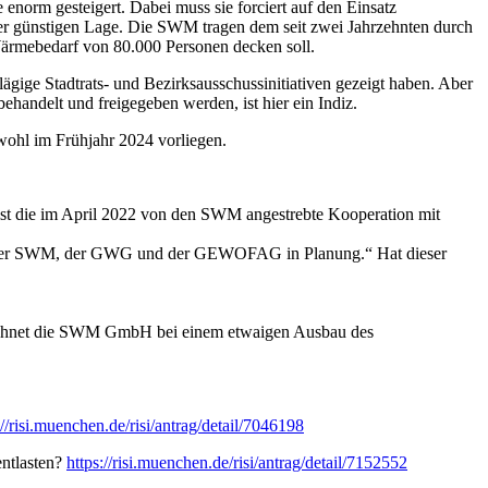
orm gesteigert. Dabei muss sie forciert auf den Einsatz
er günstigen Lage. Die SWM tragen dem seit zwei Jahrzehnten durch
ärmebedarf von 80.000 Personen decken soll.
ägige Stadtrats- und Bezirksaus­schussinitiativen gezeigt haben. Aber
andelt und freigegeben werden, ist hier ein Indiz.
ohl im Frühjahr 2024 vorliegen.
ist die im April 2022 von den SWM angestrebte Kooperation mit
en, der SWM, der GWG und der GEWOFAG in Planung.“ Hat dieser
 rechnet die SWM GmbH bei einem etwaigen Ausbau des
://risi.muenchen.de/risi/antrag/detail/7046198
ntlasten?
https://risi.muenchen.de/risi/antrag/detail/7152552