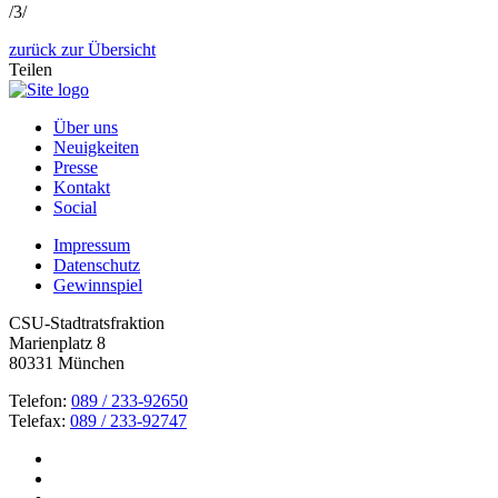
/3/
zurück zur Übersicht
Teilen
Über uns
Neuigkeiten
Presse
Kontakt
Social
Impressum
Datenschutz
Gewinnspiel
CSU-Stadtratsfraktion
Marienplatz 8
80331 München
Telefon:
089 / 233-92650
Telefax:
089 / 233-92747