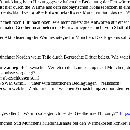
ntwicklung beim Heizungsgesetz haben die Bedeutung der Fernwärme en
st hier durch die Wärme aus dem südbayrischen Molassebecken in ein
 deutschlandweit größte Erdwärme­kraftwerk München Süd, das den W
nchen noch Luft nach oben, wie nicht zuletzt die Antworten auf einschl
alen Geothermieanbietern die Fernwärmepreise nicht vom Stadtrat beh
Aktualisierung der Wärmestrategie für München. Das Ergebnis soll w
chner Norden weite Teile durch Bergrechte Dritter belegt. Wie weit 
 „Fernwärmegipfel“ zwischen Vertretern der Landeshauptstadt Münch
ebnisse vorgelegt?
r abgeschlossen sein?
die SWM GmbH – unter wirtschaftlichen Bedingungen – realistisch?
es: In welchen Zeiträumen, mit welchen Fertigstellungszeitpunkten
gestalten! – Warum so zögerlich bei der Geothermie-Nutzung?“
https
München-Süd Münchens Mieterhaushalte bei den Wärmekosten konkret e