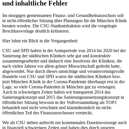
und inhaltliche Fehler
Im morgigen gemeinsamen Finanz- und Gesundheitsausschuss soll
in nicht-öffentlicher Sitzung über Planungen für die München Klinik
beraten werden. Die CSU-Stadtratsfraktion wird die vorgelegte
Beschlussvorlage deutlich kritisieren.
Hier lohnt ein Blick in die Vergangenheit:
CSU und SPD haben in der Amtsperiode von 2014 bis 2020 bei der
Sanierung der städtischen Kliniken sehr gut und konstruktiv
zusammengearbeitet und dadurch eine Insolvenz der Kliniken, die
nach vielen Jahren vor allem grüner Misswirtschaft gedroht hatte,
abgewendet. Nur durch dieses umsichtige und verantwortungsvolle
Handeln von CSU und SPD waren die städtischen Kliniken bzw.
jetzt München Klinik in der Corona-Pandemie überhaupt erst in der
Lage, so viele Corona-Patienten in München gut zu versorgen.
Auch in schwierigen Zeiten haben wir transparent 2014 das
Sanierungskonzept und 2015 das Sanierungsumsetzungskonzept in
öffentlicher Sitzung bewusst in der Vollversammlung als TOP1
behandelt und nicht verschämt und klammheimlich im nicht-
öffentlichen Teil des Finanzausschusses versteckt.
Wir als CSU stehen aufrecht zur kommunalen Daseinsvorsorge auch
in finanziell schwierigen Zeiten und haben dies durch unseren