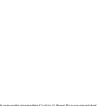
ls notwendig eingestuften Cookies in Ihrem Browser gespeichert,