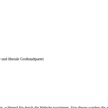
und liberale Großstadtpartei
n, während Sie durch die Website navigieren. Von diesen werden die a