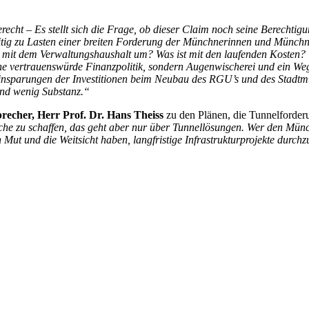
recht – Es stellt sich die Frage, ob dieser Claim noch seine Berechtig
itig zu Lasten einer breiten Forderung der Münchnerinnen und Münchn
e mit dem Verwaltungshaushalt um? Was ist mit den laufenden Kosten? W
keine vertrauenswürde Finanzpolitik, sondern Augenwischerei und ein 
nsparungen der Investitionen beim Neubau des RGU’s und des Stadtmus
und wenig Substanz.“
precher, Herr Prof. Dr. Hans Theiss
zu den Plänen, die Tunnelforde
äche zu schaffen, das geht aber nur über Tunnellösungen. Wer den Münc
Mut und die Weitsicht haben, langfristige Infrastrukturprojekte durch