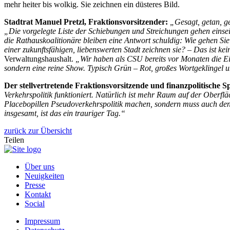
mehr heiter bis wolkig. Sie zeichnen ein düsteres Bild.
Stadtrat Manuel Pretzl, Fraktionsvorsitzender:
„Gesagt, getan, ge
„Die vorgelegte Liste der Schiebungen und Streichungen gehen einse
die Rathauskoalitionäre bleiben eine Antwort schuldig: Wie gehen Si
einer zukunftsfähigen, liebenswerten Stadt zeichnen sie? – Das ist 
Verwaltungshaushalt.
„Wir haben als CSU bereits vor Monaten die Ei
sondern eine reine Show. Typisch Grün – Rot, großes Wortgeklingel 
Der stellvertretende Fraktionsvorsitzende und finanzpolitische S
Verkehrspolitik funktioniert. Natürlich ist mehr Raum auf der Oberfl
Placebopillen Pseudoverkehrspolitik machen, sondern muss auch den 
insgesamt, ist das ein trauriger Tag.“
zurück zur Übersicht
Teilen
Über uns
Neuigkeiten
Presse
Kontakt
Social
Impressum