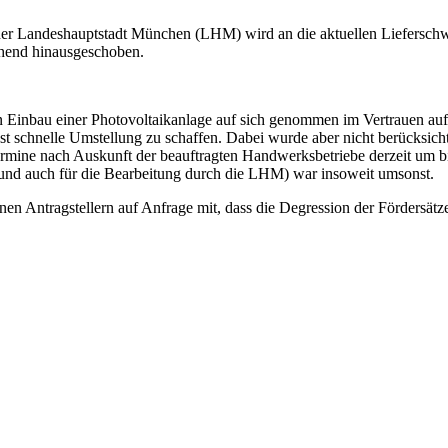
r Landeshauptstadt München (LHM) wird an die aktuellen Lieferschwi
chend hinausgeschoben.
Einbau einer Photovoltaikanlage auf sich genommen im Vertrauen auf
chst schnelle Umstellung zu schaffen. Dabei wurde aber nicht berücksic
ermine nach Auskunft der beauftragten Handwerksbetriebe derzeit um b
g (und auch für die Bearbeitung durch die LHM) war insoweit umsonst.
en Antragstellern auf Anfrage mit, dass die Degression der Fördersätz