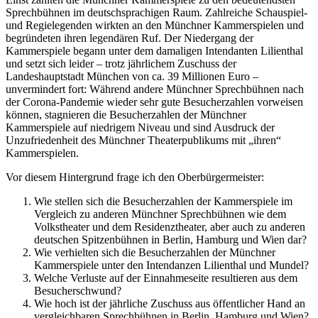
Sprechbühnen im deutschsprachigen Raum. Zahlreiche Schauspiel-
und Regielegenden wirkten an den Münchner Kammerspielen und
begründeten ihren legendären Ruf. Der Niedergang der
Kammerspiele begann unter dem damaligen Intendanten Lilienthal
und setzt sich leider – trotz jährlichem Zuschuss der
Landeshauptstadt München von ca. 39 Millionen Euro –
unvermindert fort: Während andere Münchner Sprechbühnen nach
der Corona-Pandemie wieder sehr gute Besucherzahlen vorweisen
können, stagnieren die Besucherzahlen der Münchner
Kammerspiele auf niedrigem Niveau und sind Ausdruck der
Unzufriedenheit des Münchner Theaterpublikums mit „ihren“
Kammerspielen.
Vor diesem Hintergrund frage ich den Oberbürgermeister:
Wie stellen sich die Besucherzahlen der Kammerspiele im
Vergleich zu anderen Münchner Sprechbühnen wie dem
Volkstheater und dem Residenztheater, aber auch zu anderen
deutschen Spitzenbühnen in Berlin, Hamburg und Wien dar?
Wie verhielten sich die Besucherzahlen der Münchner
Kammerspiele unter den Intendanzen Lilienthal und Mundel?
Welche Verluste auf der Einnahmeseite resultieren aus dem
Besucherschwund?
Wie hoch ist der jährliche Zuschuss aus öffentlicher Hand an
vergleichbaren Sprechbühnen in Berlin, Hamburg und Wien?