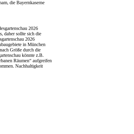
iham, die Bayernkaserne
ndesgartenschau 2026
 daher sollte sich die
esgartenschau 2026
eubaugebiete in München
e nach Größe durch die
artenschau könnte z.B.
urbanen Räumen“ aufgreifen
ommen. Nachhaltigkeit