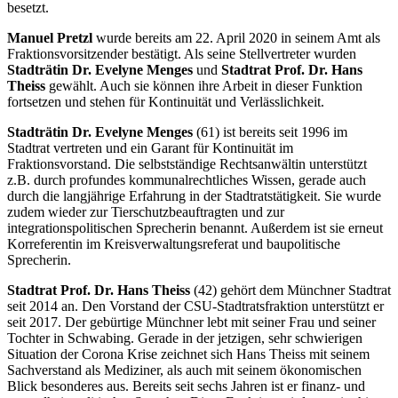
besetzt.
Manuel Pretzl
wurde bereits am 22. April 2020 in seinem Amt als
Fraktionsvorsitzender bestätigt. Als seine Stellvertreter wurden
Stadträtin Dr. Evelyne Menges
und
Stadtrat Prof. Dr. Hans
Theiss
gewählt. Auch sie können ihre Arbeit in dieser Funktion
fortsetzen und stehen für Kontinuität und Verlässlichkeit.
Stadträtin Dr. Evelyne Menges
(61) ist bereits seit 1996 im
Stadtrat vertreten und ein Garant für Kontinuität im
Fraktionsvorstand. Die selbstständige Rechtsanwältin unterstützt
z.B. durch profundes kommunalrechtliches Wissen, gerade auch
durch die langjährige Erfahrung in der Stadtratstätigkeit. Sie wurde
zudem wieder zur Tierschutzbeauftragten und zur
integrationspolitischen Sprecherin benannt. Außerdem ist sie erneut
Korreferentin im Kreisverwaltungsreferat und baupolitische
Sprecherin.
Stadtrat Prof. Dr. Hans Theiss
(42) gehört dem Münchner Stadtrat
seit 2014 an. Den Vorstand der CSU-Stadtratsfraktion unterstützt er
seit 2017. Der gebürtige Münchner lebt mit seiner Frau und seiner
Tochter in Schwabing. Gerade in der jetzigen, sehr schwierigen
Situation der Corona Krise zeichnet sich Hans Theiss mit seinem
Sachverstand als Mediziner, als auch mit seinem ökonomischen
Blick besonderes aus. Bereits seit sechs Jahren ist er finanz- und