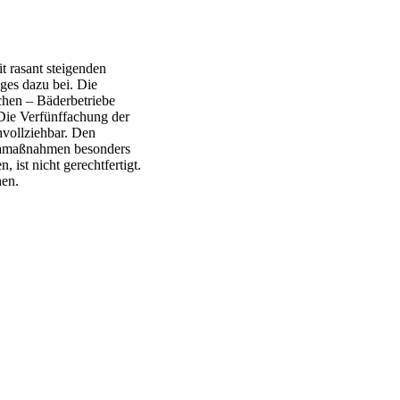
it rasant steigenden
iges dazu bei. Die
hen – Bäderbetriebe
 Die Verfünffachung der
hvollziehbar. Den
onamaßnahmen besonders
 ist nicht gerechtfertigt.
hen.