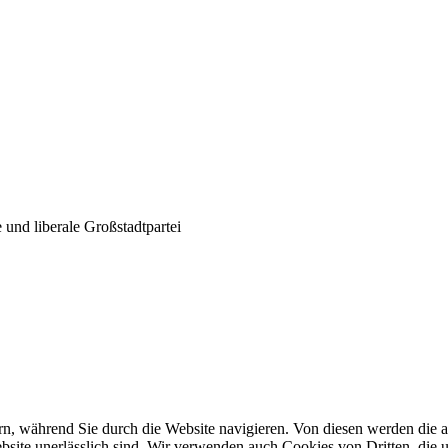
und liberale Großstadtpartei
n, während Sie durch die Website navigieren. Von diesen werden die a
site unerlässlich sind. Wir verwenden auch Cookies von Dritten, die u