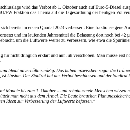
Beschlusslage wird das Verbot ab 1. Oktober auch auf Euro-5-Diesel au
CSU/FW-Fraktion das Thema auf die Tagesordnung der heutigen Vollversa
 sich bereits im ersten Quartal 2023 verbessert. Eine fraktionseigene A
fortsetzt und im laufenden Jahresmittel die Belastung dort noch bei 42 
bracht, um die Luftwerte weiter zu verbessern, wie etwa die Spurlini
 für nicht dringlich erklärt und auf Juli verschoben. Man müsse erst 
.
 und bleibt unverhältnismäßig. Das haben inzwischen sogar die Grünen
ist Unsinn. Der Stadtrat hat das Verbot beschlossen und der Stadtrat k
rei Monate bis zum 1. Oktober – und zehntausende Menschen wissen nic
hüttelt man nicht aus dem Ärmel. Die Leute brauchen Planungssicherhei
uen Ideen zur Verbesserung der Luftwerte befassen.“