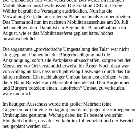
Mobilitätsausschuss beschlossen. Die Fraktion CSU mit Freie
Wähler begrüßt die Vertagung ausdrücklich. Nun hat die
Verwaltung Zeit, die umstrittenen Pläne nochmals zu überarbeiten.
Das Thema soll nun im nächsten Mobilitätsausschuss am 20. Juli
behandelt werden. Damit ist ein Beginn der Baumaßnahmen im
August, wie es das Mobilitätsreferat geplant hatte, höchst
unwahrscheinlich.
Die sogenannte „provisorische Umgestaltung des Tals“ war nicht
klug geplant: Pannen bei der Bürgerbeteiligung und die
Ankündigung, sofort alle Parkplätze abzuschaffen, sorgten bei den
Menschen vor Ort verständlicherweise für Ärger. Noch dazu war
von Anfang an klar, dass noch jahrelang Lastwagen durch das Tal
fahren müssen. Ein nachhaltiger Umbau kann erst erfolgen, wenn
die S-Bahn-Baustelle am Marienhof beendet ist. Den Bürgerinnen
und Bürgern trotzdem einen „autofreien“ Umbau zu verkaufen,
wäre unehrlich.
Im heutigen Ausschuss wurde mit großer Mehrheit (eine
Gegenstimme) für eine Vertagung und damit gegen die vorliegenden
Umbaupläne gestimmt. Wichtig dabei ist: Es besteht weiterhin
Einigkeit darüber, dass der Verkehr im Tal reduziert und der Bereich
neu geplant werden soll.