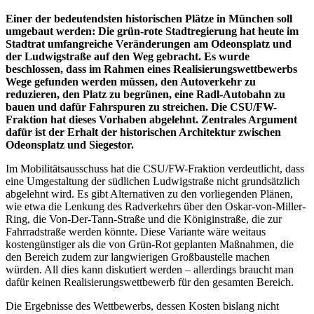
Einer der bedeutendsten historischen Plätze in München soll
umgebaut werden: Die grün-rote Stadtregierung hat heute im
Stadtrat umfangreiche Veränderungen am Odeonsplatz und
der Ludwigstraße auf den Weg gebracht. Es wurde
beschlossen, dass im Rahmen eines Realisierungswettbewerbs
Wege gefunden werden müssen, den Autoverkehr zu
reduzieren, den Platz zu begrünen, eine Radl-Autobahn zu
bauen und dafür Fahrspuren zu streichen. Die CSU/FW-
Fraktion hat dieses Vorhaben abgelehnt. Zentrales Argument
dafür ist der Erhalt der historischen Architektur zwischen
Odeonsplatz und Siegestor.
Im Mobilitätsausschuss hat die CSU/FW-Fraktion verdeutlicht, dass
eine Umgestaltung der südlichen Ludwigstraße nicht grundsätzlich
abgelehnt wird. Es gibt Alternativen zu den vorliegenden Plänen,
wie etwa die Lenkung des Radverkehrs über den Oskar-von-Miller-
Ring, die Von-Der-Tann-Straße und die Königinstraße, die zur
Fahrradstraße werden könnte. Diese Variante wäre weitaus
kostengünstiger als die von Grün-Rot geplanten Maßnahmen, die
den Bereich zudem zur langwierigen Großbaustelle machen
würden. All dies kann diskutiert werden – allerdings braucht man
dafür keinen Realisierungswettbewerb für den gesamten Bereich.
Die Ergebnisse des Wettbewerbs, dessen Kosten bislang nicht