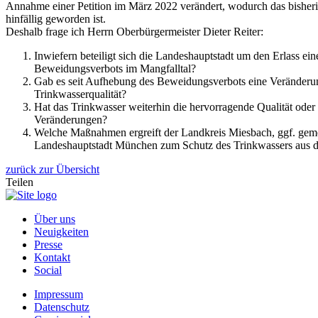
Annahme einer Petition im März 2022 verändert, wodurch das bishe
hinfällig geworden ist.
Deshalb frage ich Herrn Oberbürgermeister Dieter Reiter:
Inwiefern beteiligt sich die Landeshauptstadt um den Erlass ei
Beweidungsverbots im Mangfalltal?
Gab es seit Aufhebung des Beweidungsverbots eine Veränderu
Trinkwasserqualität?
Hat das Trinkwasser weiterhin die hervorragende Qualität oder 
Veränderungen?
Welche Maßnahmen ergreift der Landkreis Miesbach, ggf. gem
Landeshauptstadt München zum Schutz des Trinkwassers aus d
zurück zur Übersicht
Teilen
Über uns
Neuigkeiten
Presse
Kontakt
Social
Impressum
Datenschutz