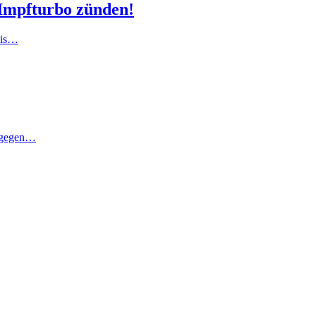
 Impfturbo zünden!
bis…
r gegen…