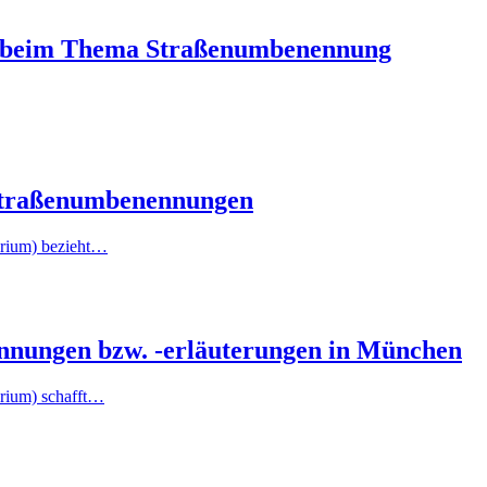
z beim Thema Straßenumbenennung
n Straßenumbenennungen
orium) bezieht…
nnungen bzw. -erläuterungen in München
orium) schafft…