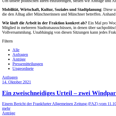
Um unsere politischen Ideen einzubringen, stellen wir Anträge und A
Mobilität, Wirtschaft, Kultur, Soziales und Stadtplanung
: Diese 
die den Alltag aller Münchnerinnen und Münchner betreffen. Anhand 
Wie läuft die Arbeit in der Fraktion konkret ab?
Ein Mal pro Woche
Mitglied in mehreren Stadtratsausschüssen, in denen über sachpolitis
Vollversammlung. Unabhängig von diesen Sitzungen kann jedes Frakti
Filtern
Alle
Anfragen
Anträge
Pressemitteilungen
Ungeordnete
Anfragen
14. Oktober 2021
Ein zweischneidiges Urteil – zwei Windpar
Einem Bericht der Frankfurter Allgemeinen Zeitung (FAZ) vom 11.1
mehr
Anträge