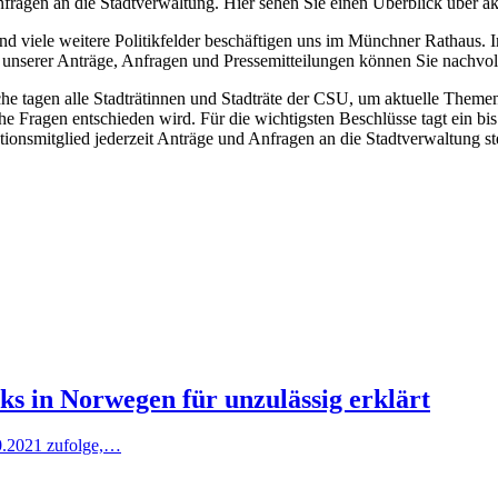
nfragen an die Stadtverwaltung. Hier sehen Sie einen Überblick über a
und viele weitere Politikfelder beschäftigen uns im Münchner Rathaus. 
unserer Anträge, Anfragen und Pressemitteilungen können Sie nachvol
 tagen alle Stadträtinnen und Stadträte der CSU, um aktuelle Themen 
che Fragen entschieden wird. Für die wichtigsten Beschlüsse tagt ein bi
onsmitglied jederzeit Anträge und Anfragen an die Stadtverwaltung ste
ks in Norwegen für unzulässig erklärt
0.2021 zufolge,…